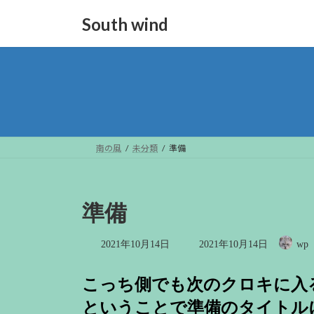
コ
ナ
South wind
ン
ビ
テ
ゲ
ン
ー
ツ
シ
へ
ョ
ス
ン
キ
に
ッ
移
南の風
未分類
準備
プ
動
準備
最
2021年10月14日
2021年10月14日
wp
終
更
新
こっち側でも次のクロキに入
日
時
ということで準備のタイトル