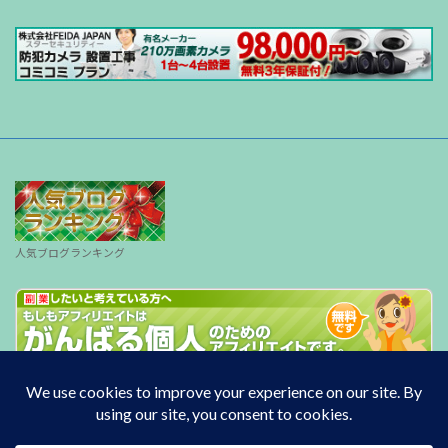
人気ブログランキング
Copyright © South wind All Rights Reserved.
Powered by
WordPress
with
Lightning Theme
&
VK All in One Expansion Unit