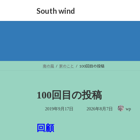
コ
ナ
South wind
ン
ビ
テ
ゲ
ン
ー
ツ
シ
へ
ョ
ス
ン
キ
に
ッ
移
南の風
家のこと
100回目の投稿
プ
動
100回目の投稿
最
2019年9月17日
2026年8月7日
wp
終
更
新
回顧
日
時