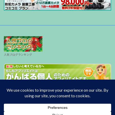
人気ブログランキング
Copyright © South wind All Rights Reserved.
Powered by
WordPress
with
Lightning Theme
&
VK All in One Expansion Unit